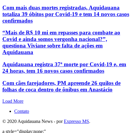
Com mais duas mortes registradas, Aquidauana
totaliza 39 óbitos por Covid-19 e tem 14 novos casos
confirmados
“Mais de R$ 10 mi em repasses para combate ao
Covid e ainda somos vergonha nacional?”,
questiona Viviane sobre falta de ações em
Aquidauana
Aquidauana registra 37ª morte por Covid-19 e, em
24 horas, tem 16 novos casos confirmados
Com cães farejadores, PM apreende 26 quilos de
folhas de coca dentro de ônibus em Anastácio
Load More
Contato
© 2020 Aquidauana News - por
Expresso MS
.
a style="display:none;"