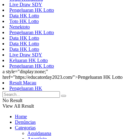
Live Draw SDY
Pengeluaran HK Lotto
Data HK Lotto
Toto HK Lotto
Nenektoto
Pengeluaran HK Lotto
Data HK Lotto
Data HK Lotto
Data HK Lotto
Live Draw SDY
Keluaran HK Lotto
Pengeluaran HK Lotto
a style="display:none;"
href="https://educatorday2023.com/">Pengeluaran HK Lotto
Result Macau
Pengeluaran HK
No Result
View All Result
Home
Denúncias
Categorias
Aquidauana
Anastácio