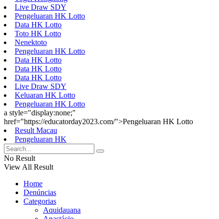
Live Draw SDY
Pengeluaran HK Lotto
Data HK Lotto
Toto HK Lotto
Nenektoto
Pengeluaran HK Lotto
Data HK Lotto
Data HK Lotto
Data HK Lotto
Live Draw SDY
Keluaran HK Lotto
Pengeluaran HK Lotto
a style="display:none;"
href="https://educatorday2023.com/">Pengeluaran HK Lotto
Result Macau
Pengeluaran HK
No Result
View All Result
Home
Denúncias
Categorias
Aquidauana
Anastácio