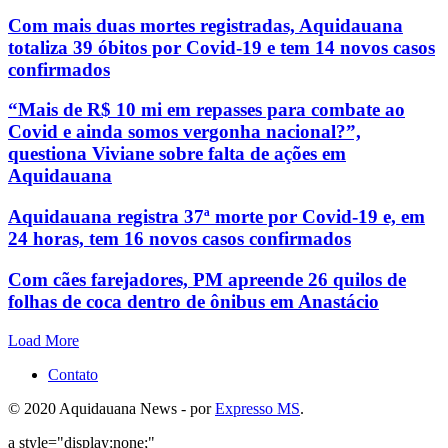
Com mais duas mortes registradas, Aquidauana
totaliza 39 óbitos por Covid-19 e tem 14 novos casos
confirmados
“Mais de R$ 10 mi em repasses para combate ao
Covid e ainda somos vergonha nacional?”,
questiona Viviane sobre falta de ações em
Aquidauana
Aquidauana registra 37ª morte por Covid-19 e, em
24 horas, tem 16 novos casos confirmados
Com cães farejadores, PM apreende 26 quilos de
folhas de coca dentro de ônibus em Anastácio
Load More
Contato
© 2020 Aquidauana News - por
Expresso MS
.
a style="display:none;"