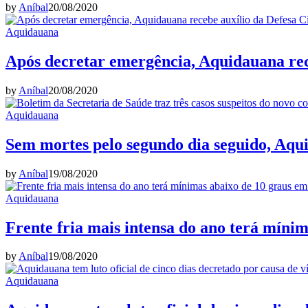
by
Aníbal
20/08/2020
Aquidauana
Após decretar emergência, Aquidauana rece
by
Aníbal
20/08/2020
Aquidauana
Sem mortes pelo segundo dia seguido, Aqu
by
Aníbal
19/08/2020
Aquidauana
Frente fria mais intensa do ano terá míni
by
Aníbal
19/08/2020
Aquidauana