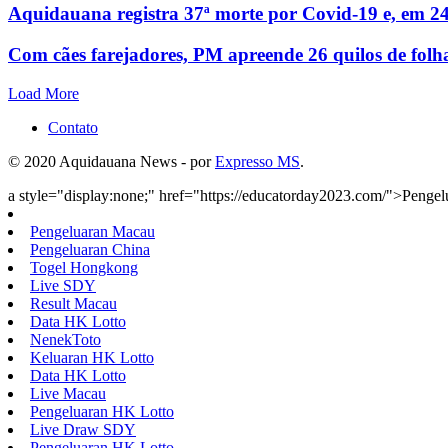
Aquidauana registra 37ª morte por Covid-19 e, em 24
Com cães farejadores, PM apreende 26 quilos de folh
Load More
Contato
© 2020 Aquidauana News - por
Expresso MS
.
a style="display:none;" href="https://educatorday2023.com/">Penge
Pengeluaran Macau
Pengeluaran China
Togel Hongkong
Live SDY
Result Macau
Data HK Lotto
NenekToto
Keluaran HK Lotto
Data HK Lotto
Live Macau
Pengeluaran HK Lotto
Live Draw SDY
Pengeluaran HK Lotto