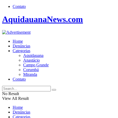
Contato
AquidauanaNews.com
Home
Denúncias
Categorias
Aquidauana
Anastácio
Campo Grande
Corumbá
Miranda
Contato
No Result
View All Result
Home
Denúncias
Categorias