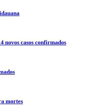
uidauana
14 novos casos confirmados
rmados
ra mortes