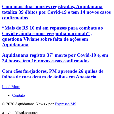
Com mais duas mortes registradas, Aquidauana
totaliza 39 óbitos por Covid-19 e tem 14 novos casos
confirmados
“Mais de R$ 10 mi em repasses para combate ao
Covid e ainda somos vergonha nacional?”,
questiona Viviane sobre falta de ações em
Aquidauana
Aquidauana registra 37ª morte por Covid-19 e, em
24 horas, tem 16 novos casos confirmados
Com cães farejadores, PM apreende 26 quilos de
folhas de coca dentro de ônibus em Anastácio
Load More
Contato
© 2020 Aquidauana News - por
Expresso MS
.
a style="display:none;"