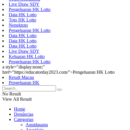
Live Draw SDY
Pengeluaran HK Lotto
Data HK Lotto
Toto HK Lotto
Nenektoto
Pengeluaran HK Lotto
Data HK Lotto
Data HK Lotto
Data HK Lotto
Live Draw SDY
Keluaran HK Lotto
Pengeluaran HK Lotto
a style="display:none;"
href="https://educatorday2023.com/">Pengeluaran HK Lotto
Result Macau
Pengeluaran HK
No Result
View All Result
Home
Denúncias
Categorias
Aquidauana
Anastácio