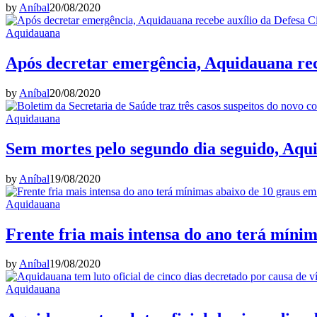
by
Aníbal
20/08/2020
Aquidauana
Após decretar emergência, Aquidauana rece
by
Aníbal
20/08/2020
Aquidauana
Sem mortes pelo segundo dia seguido, Aqu
by
Aníbal
19/08/2020
Aquidauana
Frente fria mais intensa do ano terá míni
by
Aníbal
19/08/2020
Aquidauana