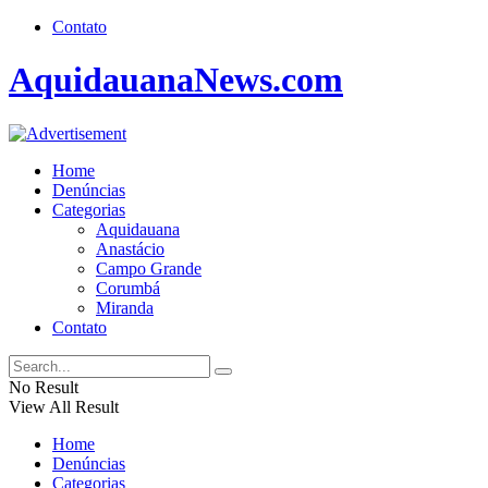
Contato
AquidauanaNews.com
Home
Denúncias
Categorias
Aquidauana
Anastácio
Campo Grande
Corumbá
Miranda
Contato
No Result
View All Result
Home
Denúncias
Categorias