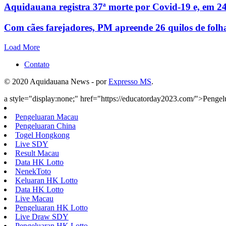
Aquidauana registra 37ª morte por Covid-19 e, em 24
Com cães farejadores, PM apreende 26 quilos de folh
Load More
Contato
© 2020 Aquidauana News - por
Expresso MS
.
a style="display:none;" href="https://educatorday2023.com/">Penge
Pengeluaran Macau
Pengeluaran China
Togel Hongkong
Live SDY
Result Macau
Data HK Lotto
NenekToto
Keluaran HK Lotto
Data HK Lotto
Live Macau
Pengeluaran HK Lotto
Live Draw SDY
Pengeluaran HK Lotto