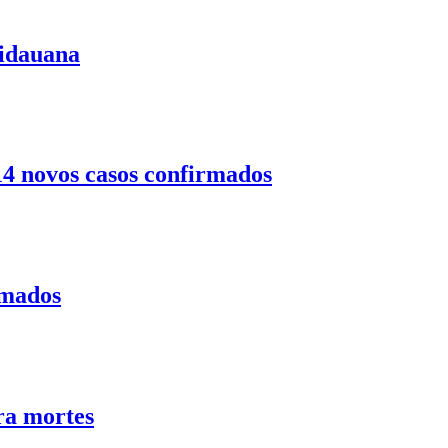
uidauana
14 novos casos confirmados
rmados
ra mortes